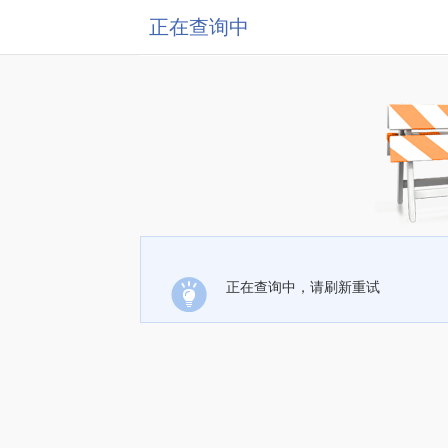
正在查询中
正在查询中，请刷新重试