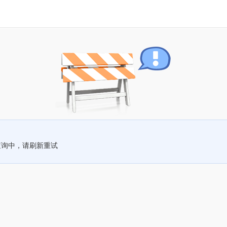
查询中，请刷新重试