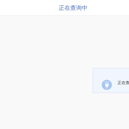
正在查询中
正在